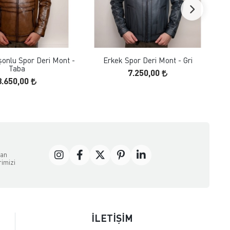
FAVORILERE EKLE
FAVORILERE EKLE
ÜRÜN İNCELE
ÜRÜN İNCELE
onlu Spor Deri Mont -
Erkek Spor Deri Mont - Gri
Taba
7.250,00
8.650,00
dan
rimizi
İLETİŞİM