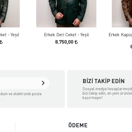
 EKLE
FAVORILERE EKLE
ELE
ÜRÜN İNCELE
et - Yeşil
Erkek Deri Ceket - Yeşil
Erkek Kapüş
8.750,00
BIZI TAKIP EDIN
Sosyal medya hesaplarımız
bizi takip edin, en yeni ürünle
dum ve elektronik posta
kaçırmayın!
.
ÖDEME