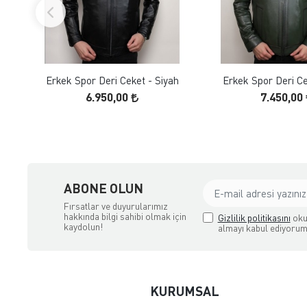
FAVORILERE EKLE
FAVORILERE
ÜRÜN İNCELE
ÜRÜN İNC
Erkek Spor Deri Ceket - Siyah
Erkek Spor Deri Cek
6.950,00
7.450,00
ABONE OLUN
Fırsatlar ve duyurularımız
hakkında bilgi sahibi olmak için
Gizlilik politikasını
oku
kaydolun!
almayı kabul ediyorum
KURUMSAL