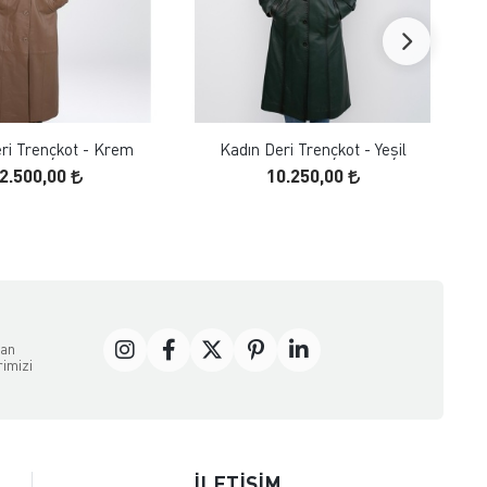
FAVORILERE EKLE
FAVORILERE EKLE
ÜRÜN İNCELE
ÜRÜN İNCELE
ri Trençkot - Krem
Kadın Deri Trençkot - Yeşil
2.500,00
10.250,00
dan
rimizi
İLETİŞİM