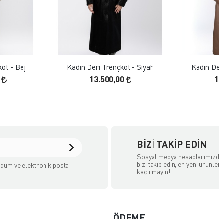
 EKLE
FAVORILERE EKLE
ELE
ÜRÜN İNCELE
kot - Bej
Kadın Deri Trençkot - Siyah
Kadın De
0
13.500,00
1
BIZI TAKIP EDIN
Sosyal medya hesaplarımız
bizi takip edin, en yeni ürünle
dum ve elektronik posta
kaçırmayın!
.
ÖDEME