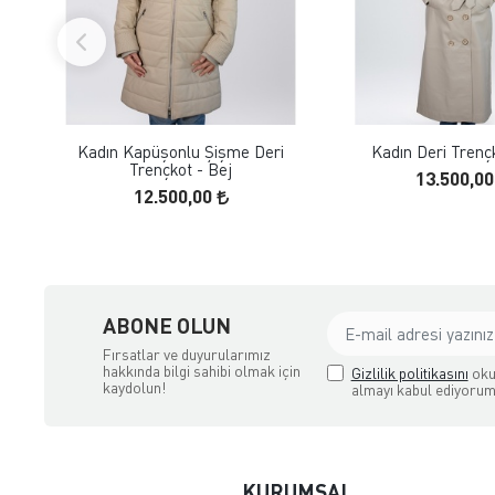
FAVORILERE EKLE
FAVORILERE
ÜRÜN İNCELE
ÜRÜN İNC
Kadın Kapüşonlu Şişme Deri
Kadın Deri Trenç
Trençkot - Bej
13.500,0
12.500,00
ABONE OLUN
Fırsatlar ve duyurularımız
hakkında bilgi sahibi olmak için
Gizlilik politikasını
oku
kaydolun!
almayı kabul ediyorum
KURUMSAL