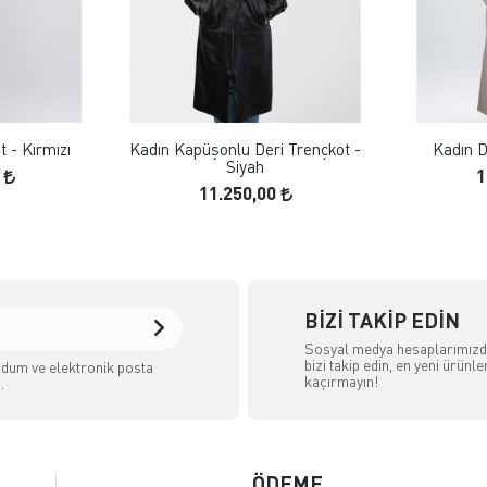
 EKLE
FAVORILERE EKLE
ELE
ÜRÜN İNCELE
 - Kırmızı
Kadın Kapüşonlu Deri Trençkot -
Kadın D
Siyah
0
1
11.250,00
BIZI TAKIP EDIN
Sosyal medya hesaplarımız
bizi takip edin, en yeni ürünle
dum ve elektronik posta
kaçırmayın!
.
ÖDEME