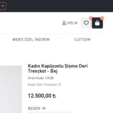
0
0
ÜYELIK
WEB'E ÖZEL İNDİRİM
İLETİŞİM
Kadın Kapüşonlu Şişme Deri
Trençkot - Bej
Ürün Kodu: CK30
Kadın Deri Trençkot 15
12.500,00
BEDEN:
M