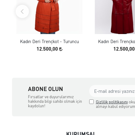
FAVORILERE EKLE
FAVORILERE
ÜRÜN İNCELE
ÜRÜN İNC
Kadın Deri Trençkot - Turuncu
Kadın Deri Trençkot
12.500,00
12.500,0
ABONE OLUN
Fırsatlar ve duyurularımız
hakkında bilgi sahibi olmak için
Gizlilik politikasını
oku
kaydolun!
almayı kabul ediyorum
KURUMSAL