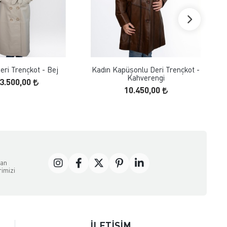
FAVORILERE EKLE
FAVORILERE EKLE
ÜRÜN İNCELE
ÜRÜN İNCELE
eri Trençkot - Bej
Kadın Kapüşonlu Deri Trençkot -
Kahverengi
3.500,00
10.450,00
dan
rimizi
İLETİŞİM