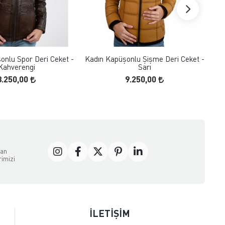
FAVORILERE EKLE
FAVORILERE EKLE
ÜRÜN İNCELE
ÜRÜN İNCELE
onlu Spor Deri Ceket -
Kadın Kapüşonlu Şişme Deri Ceket -
Kahverengi
Sarı
8.250,00
9.250,00
dan
rimizi
İLETİŞİM