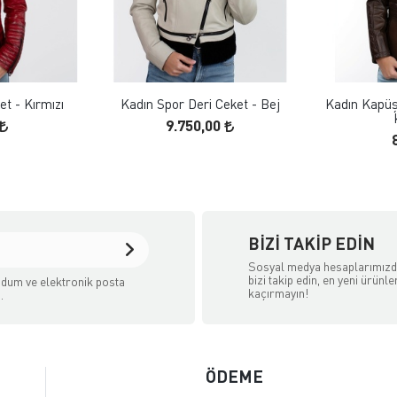
 EKLE
FAVORILERE EKLE
ELE
ÜRÜN İNCELE
et - Kırmızı
Kadın Spor Deri Ceket - Bej
Kadın Kapüş
9.750,00
BIZI TAKIP EDIN
Sosyal medya hesaplarımız
bizi takip edin, en yeni ürünle
dum ve elektronik posta
kaçırmayın!
.
ÖDEME