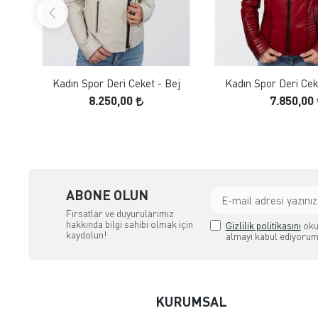
FAVORILERE EKLE
FAVORILERE
ÜRÜN İNCELE
ÜRÜN İNC
Kadın Spor Deri Ceket - Bej
Kadın Spor Deri Cek
8.250,00
7.850,00
ABONE OLUN
Fırsatlar ve duyurularımız
hakkında bilgi sahibi olmak için
Gizlilik politikasını
oku
kaydolun!
almayı kabul ediyorum
KURUMSAL