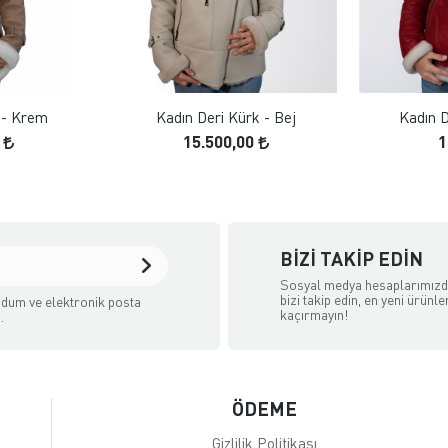
 EKLE
FAVORILERE EKLE
ELE
ÜRÜN İNCELE
 - Krem
Kadın Deri Kürk - Bej
Kadın D
0
15.500,00
1
BIZI TAKIP EDIN
Sosyal medya hesaplarımız
bizi takip edin, en yeni ürünle
dum ve elektronik posta
kaçırmayın!
.
ÖDEME
Gizlilik Politikası