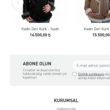
FAVORILERE EKLE
FAVORILERE
ÜRÜN İNCELE
ÜRÜN İNC
Kadın Deri Kürk - Siyah
Kadın Deri Kürk
16.500,00
15.500,0
ABONE OLUN
Fırsatlar ve duyurularımız
hakkında bilgi sahibi olmak için
Gizlilik politikasını
oku
kaydolun!
almayı kabul ediyorum
KURUMSAL
Hakkımızda