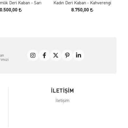
mlik Deri Kaban - Sarı
Kadın Deri Kaban - Kahverengi
Kad
0.500,00
8.750,00
dan
rimizi
İLETİŞİM
İletişim