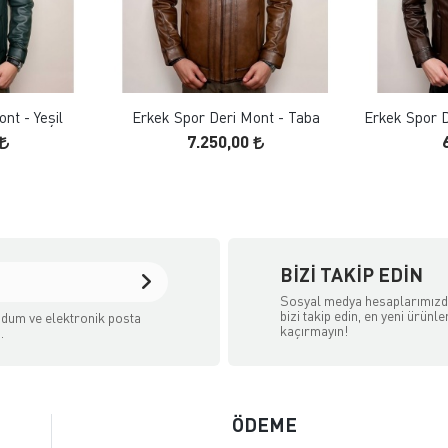
 EKLE
FAVORILERE EKLE
ELE
ÜRÜN İNCELE
nt - Yeşil
Erkek Spor Deri Mont - Taba
Erkek Spor D
7.250,00
BIZI TAKIP EDIN
Sosyal medya hesaplarımız
bizi takip edin, en yeni ürünle
dum ve elektronik posta
kaçırmayın!
.
ÖDEME