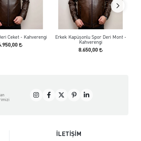
FAVORILERE EKLE
FAVORILERE EKLE
ÜRÜN İNCELE
ÜRÜN İNCELE
eri Ceket - Kahverengi
Erkek Kapüşonlu Spor Deri Mont -
E
Kahverengi
6.950,00
8.650,00
dan
rimizi
İLETİŞİM