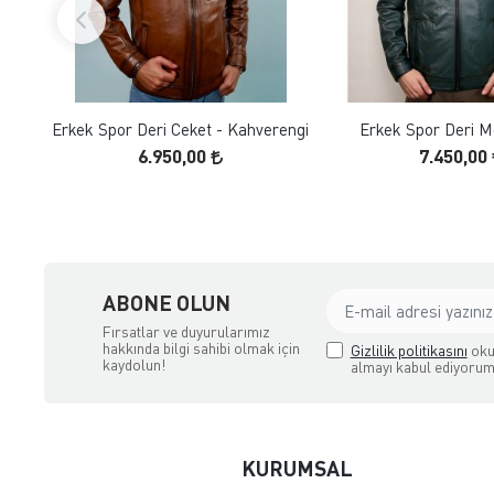
FAVORILERE EKLE
FAVORILERE
ÜRÜN İNCELE
ÜRÜN İNC
Erkek Spor Deri Ceket - Kahverengi
Erkek Spor Deri Mo
6.950,00
7.450,00
ABONE OLUN
Fırsatlar ve duyurularımız
hakkında bilgi sahibi olmak için
Gizlilik politikasını
oku
kaydolun!
almayı kabul ediyorum
KURUMSAL