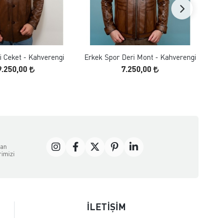
FAVORILERE EKLE
FAVORILERE EKLE
ÜRÜN İNCELE
ÜRÜN İNCELE
i Ceket - Kahverengi
Erkek Spor Deri Mont - Kahverengi
9.250,00
7.250,00
dan
rimizi
İLETİŞİM