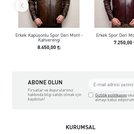
FAVORILERE EKLE
FAVORILERE
ÜRÜN İNCELE
ÜRÜN İNC
Erkek Kapüşonlu Spor Deri Mont -
Erkek Spor Deri Mo
Kahverengi
7.250,00
8.650,00
ABONE OLUN
Fırsatlar ve duyurularımız
hakkında bilgi sahibi olmak için
Gizlilik politikasını
oku
kaydolun!
almayı kabul ediyorum
KURUMSAL