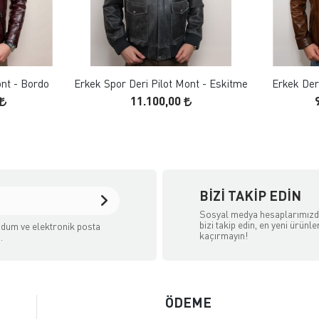
 EKLE
FAVORILERE EKLE
ELE
ÜRÜN İNCELE
nt - Bordo
Erkek Spor Deri Pilot Mont - Eskitme
Erkek Der
11.100,00
BIZI TAKIP EDIN
Sosyal medya hesaplarımız
bizi takip edin, en yeni ürünle
dum ve elektronik posta
kaçırmayın!
.
ÖDEME