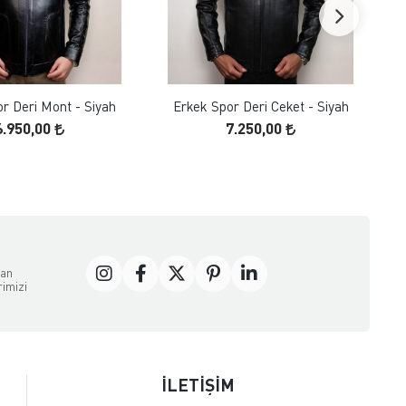
FAVORILERE EKLE
FAVORILERE EKLE
ÜRÜN İNCELE
ÜRÜN İNCELE
r Deri Mont - Siyah
Erkek Spor Deri Ceket - Siyah
6.950,00
7.250,00
dan
rimizi
İLETİŞİM