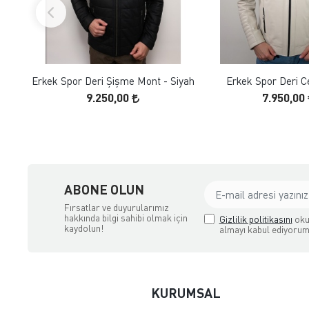
FAVORILERE EKLE
FAVORILERE
ÜRÜN İNCELE
ÜRÜN İNC
Erkek Spor Deri Şişme Mont - Siyah
Erkek Spor Deri C
9.250,00
7.950,00
ABONE OLUN
Fırsatlar ve duyurularımız
hakkında bilgi sahibi olmak için
Gizlilik politikasını
oku
kaydolun!
almayı kabul ediyorum
KURUMSAL