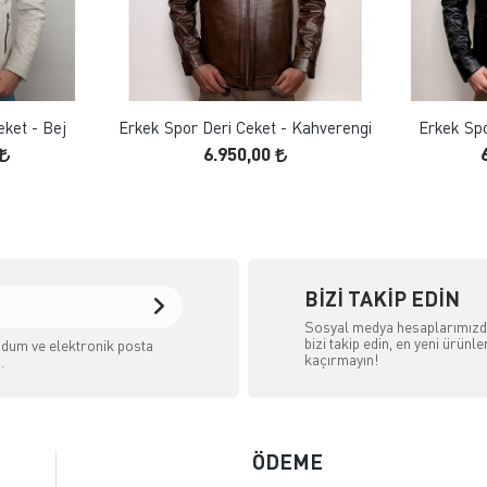
 EKLE
FAVORILERE EKLE
ELE
ÜRÜN İNCELE
eket - Bej
Erkek Spor Deri Ceket - Kahverengi
Erkek Spo
6.950,00
BIZI TAKIP EDIN
Sosyal medya hesaplarımız
bizi takip edin, en yeni ürünle
dum ve elektronik posta
kaçırmayın!
.
ÖDEME