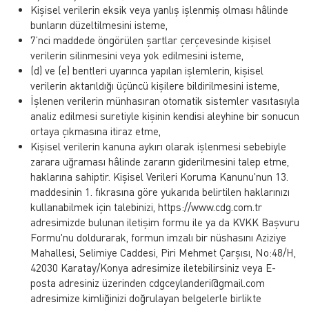
Kişisel verilerin eksik veya yanlış işlenmiş olması hâlinde
bunların düzeltilmesini isteme,
7’nci maddede öngörülen şartlar çerçevesinde kişisel
verilerin silinmesini veya yok edilmesini isteme,
(d) ve (e) bentleri uyarınca yapılan işlemlerin, kişisel
verilerin aktarıldığı üçüncü kişilere bildirilmesini isteme,
İşlenen verilerin münhasıran otomatik sistemler vasıtasıyla
analiz edilmesi suretiyle kişinin kendisi aleyhine bir sonucun
ortaya çıkmasına itiraz etme,
Kişisel verilerin kanuna aykırı olarak işlenmesi sebebiyle
zarara uğraması hâlinde zararın giderilmesini talep etme,
haklarına sahiptir. Kişisel Verileri Koruma Kanunu'nun 13.
maddesinin 1. fıkrasına göre yukarıda belirtilen haklarınızı
kullanabilmek için talebinizi, https://www.cdg.com.tr
adresimizde bulunan iletişim formu ile ya da KVKK Başvuru
Formu'nu doldurarak, formun imzalı bir nüshasını Aziziye
Mahallesi, Selimiye Caddesi, Piri Mehmet Çarşısı, No:48/H,
42030 Karatay/Konya adresimize iletebilirsiniz veya E-
posta adresiniz üzerinden cdgceylanderi@gmail.com
adresimize kimliğinizi doğrulayan belgelerle birlikte