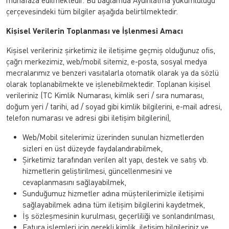
muhafaza edilmektedir. Bu bağlamda Aydınlatma yükümlülüğü
çerçevesindeki tüm bilgiler aşağıda belirtilmektedir.
Kişisel Verilerin Toplanması ve İşlenmesi Amacı
Kişisel verileriniz şirketimiz ile iletişime geçmiş olduğunuz ofis,
çağrı merkezimiz, web/mobil sitemiz, e-posta, sosyal medya
mecralarımız ve benzeri vasıtalarla otomatik olarak ya da sözlü
olarak toplanabilmekte ve işlenebilmektedir. Toplanan kişisel
verileriniz (TC Kimlik Numarası, kimlik seri / sıra numarası,
doğum yeri / tarihi, ad / soyad gibi kimlik bilgilerini, e-mail adresi,
telefon numarası ve adresi gibi iletişim bilgilerini),
Web/Mobil sitelerimiz üzerinden sunulan hizmetlerden
sizleri en üst düzeyde faydalandırabilmek,
Şirketimiz tarafından verilen alt yapı, destek ve satış vb.
hizmetlerin geliştirilmesi, güncellenmesini ve
cevaplanmasını sağlayabilmek,
Sunduğumuz hizmetler adına müşterilerimizle iletişimi
sağlayabilmek adına tüm iletişim bilgilerini kaydetmek,
İş sözleşmesinin kurulması, geçerliliği ve sonlandırılması,
Fatura işlemleri için gerekli kimlik, iletişim bilgileriniz ve