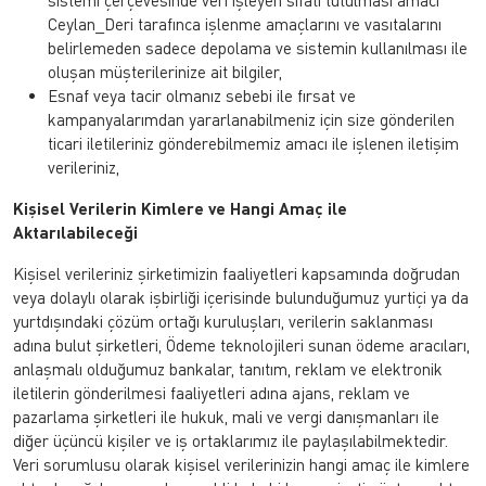
sistemi çerçevesinde veri işleyen sıfatı tutulması amacı
Ceylan_Deri tarafınca işlenme amaçlarını ve vasıtalarını
belirlemeden sadece depolama ve sistemin kullanılması ile
oluşan müşterilerinize ait bilgiler,
Esnaf veya tacir olmanız sebebi ile fırsat ve
kampanyalarımdan yararlanabilmeniz için size gönderilen
ticari iletileriniz gönderebilmemiz amacı ile işlenen iletişim
verileriniz,
Kişisel Verilerin Kimlere ve Hangi Amaç ile
Aktarılabileceği
Kişisel verileriniz şirketimizin faaliyetleri kapsamında doğrudan
veya dolaylı olarak işbirliği içerisinde bulunduğumuz yurtiçi ya da
yurtdışındaki çözüm ortağı kuruluşları, verilerin saklanması
adına bulut şirketleri, Ödeme teknolojileri sunan ödeme aracıları,
anlaşmalı olduğumuz bankalar, tanıtım, reklam ve elektronik
iletilerin gönderilmesi faaliyetleri adına ajans, reklam ve
pazarlama şirketleri ile hukuk, mali ve vergi danışmanları ile
diğer üçüncü kişiler ve iş ortaklarımız ile paylaşılabilmektedir.
Veri sorumlusu olarak kişisel verilerinizin hangi amaç ile kimlere