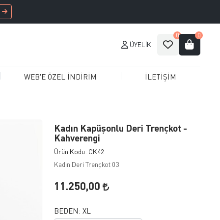
0
0
ÜYELIK
WEB'E ÖZEL İNDİRİM
İLETİŞİM
Kadın Kapüşonlu Deri Trençkot -
Kahverengi
Ürün Kodu: CK42
Kadın Deri Trençkot 03
11.250,00
BEDEN:
XL