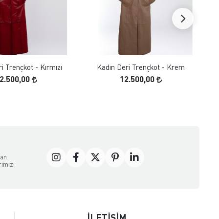
FAVORILERE EKLE
FAVORILERE EKLE
ÜRÜN İNCELE
ÜRÜN İNCELE
i Trençkot - Kırmızı
Kadın Deri Trençkot - Krem
K
2.500,00
12.500,00
dan
rimizi
İLETİŞİM