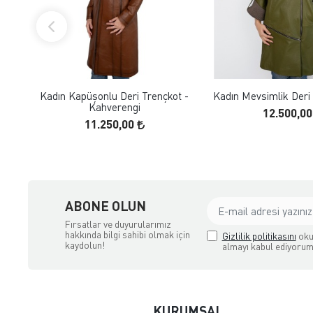
FAVORILERE EKLE
FAVORILERE
ÜRÜN İNCELE
ÜRÜN İNC
Kadın Kapüşonlu Deri Trençkot -
Kadın Mevsimlik Deri 
Kahverengi
12.500,0
11.250,00
ABONE OLUN
Fırsatlar ve duyurularımız
hakkında bilgi sahibi olmak için
Gizlilik politikasını
oku
kaydolun!
almayı kabul ediyorum
KURUMSAL