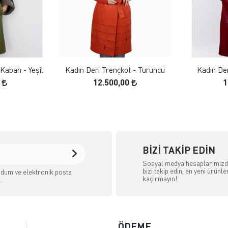
 EKLE
FAVORILERE EKLE
ELE
ÜRÜN İNCELE
Kaban - Yeşil
Kadın Deri Trençkot - Turuncu
Kadın Der
0
12.500,00
1
BIZI TAKIP EDIN
Sosyal medya hesaplarımız
bizi takip edin, en yeni ürünle
dum ve elektronik posta
kaçırmayın!
.
ÖDEME