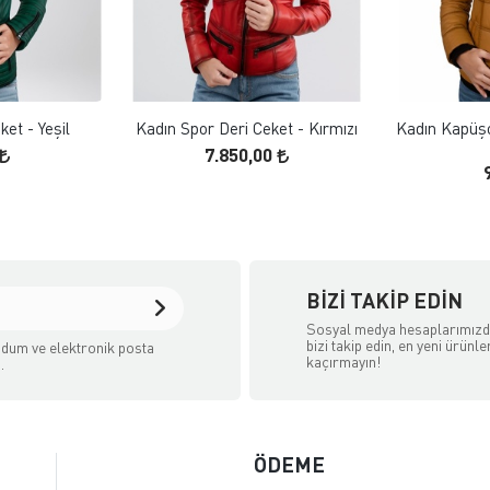
 EKLE
FAVORILERE EKLE
ELE
ÜRÜN İNCELE
et - Yeşil
Kadın Spor Deri Ceket - Kırmızı
Kadın Kapüşo
7.850,00
BIZI TAKIP EDIN
Sosyal medya hesaplarımız
bizi takip edin, en yeni ürünle
dum ve elektronik posta
kaçırmayın!
.
ÖDEME