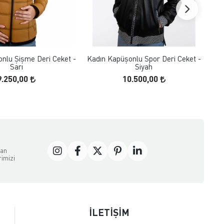
FAVORILERE EKLE
FAVORILERE EKLE
ÜRÜN İNCELE
ÜRÜN İNCELE
nlu Şişme Deri Ceket -
Kadın Kapüşonlu Spor Deri Ceket -
K
Sarı
Siyah
9.250,00
10.500,00
dan
rimizi
İLETİŞİM