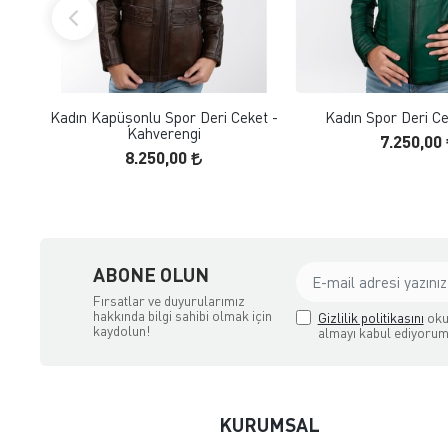
FAVORILERE EKLE
FAVORILERE
ÜRÜN İNCELE
ÜRÜN İNC
Kadın Kapüşonlu Spor Deri Ceket -
Kadın Spor Deri Cek
Kahverengi
7.250,00
8.250,00
ABONE OLUN
Fırsatlar ve duyurularımız
hakkında bilgi sahibi olmak için
Gizlilik politikasını
oku
kaydolun!
almayı kabul ediyorum
KURUMSAL