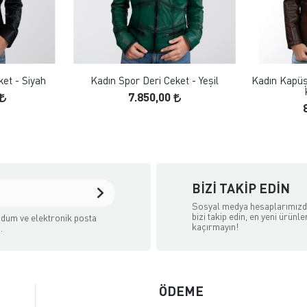
 EKLE
FAVORILERE EKLE
ELE
ÜRÜN İNCELE
ket - Siyah
Kadın Spor Deri Ceket - Yeşil
Kadın Kapüş
7.850,00
BIZI TAKIP EDIN
Sosyal medya hesaplarımız
bizi takip edin, en yeni ürünle
dum ve elektronik posta
kaçırmayın!
.
ÖDEME