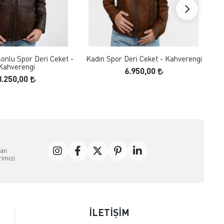
FAVORILERE EKLE
FAVORILERE EKLE
ÜRÜN İNCELE
ÜRÜN İNCELE
onlu Spor Deri Ceket -
Kadın Spor Deri Ceket - Kahverengi
Ka
Kahverengi
6.950,00
8.250,00
dan
rimizi
İLETİŞİM