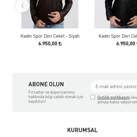
FAVORILERE EKLE
FAVORILERE
ÜRÜN İNCELE
ÜRÜN İNC
Kadın Spor Deri Ceket - Siyah
Kadın Spor Deri Ce
6.950,00
6.950,00
ABONE OLUN
Fırsatlar ve duyurularımız
hakkında bilgi sahibi olmak için
Gizlilik politikasını
oku
kaydolun!
almayı kabul ediyorum
KURUMSAL