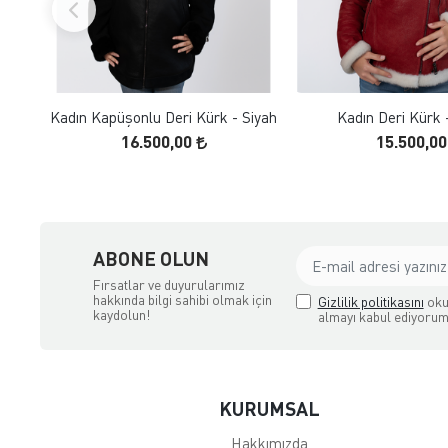
FAVORILERE EKLE
FAVORILERE
ÜRÜN İNCELE
ÜRÜN İNC
Kadın Kapüşonlu Deri Kürk - Siyah
Kadın Deri Kürk 
16.500,00
15.500,0
ABONE OLUN
Fırsatlar ve duyurularımız
hakkında bilgi sahibi olmak için
Gizlilik politikasını
oku
kaydolun!
almayı kabul ediyorum
KURUMSAL
Hakkımızda