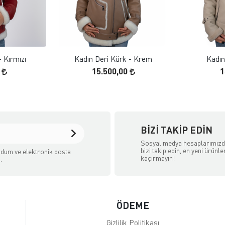
 EKLE
FAVORILERE EKLE
ELE
ÜRÜN İNCELE
- Kırmızı
Kadın Deri Kürk - Krem
Kadın
0
15.500,00
1
BIZI TAKIP EDIN
Sosyal medya hesaplarımız
bizi takip edin, en yeni ürünle
dum ve elektronik posta
kaçırmayın!
.
ÖDEME
Gizlilik Politikası