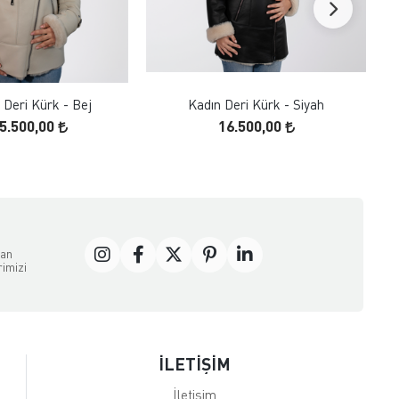
FAVORILERE EKLE
FAVORILERE EKLE
ÜRÜN İNCELE
ÜRÜN İNCELE
 Deri Kürk - Bej
Kadın Deri Kürk - Siyah
5.500,00
16.500,00
dan
rimizi
İLETİŞİM
İletişim